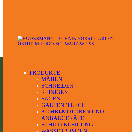
Kon
PRODUKTE
MÄHEN
SCHNEIDEN
Wir sind für Sie da
REINIGEN
SÄGEN
GARTENPFLEGE
KOMBI-MOTOREN UND
ANBAUGERÄTE
SCHUTZKLEIDUNG
WASSERPUMPEN